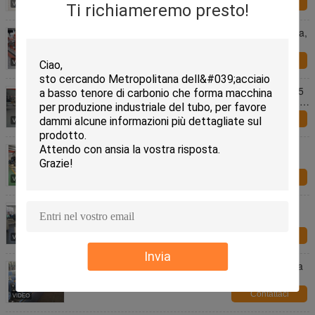
Contattaci
Ti richiameremo presto!
Tubo d'acciaio standard dell'en che forma macchina,
metropolitana che forma attrezzatura
Contattaci
Fabbrica di tubi in acciaio standard ISO. Φ114 ∙ 325
mm Grandi tubi per la produzione di tubi strutturali,
idrici ed energetici.
Contattaci
Macchine per la fabbricazione di tubi SS e
attrezzature per la formazione di rotoli di acciaio
galvanizzato per la produzione di tubi saldatissimi
Contattaci
Tubo d'acciaio di alta precisione che fa macchina
con la corrente ad alta frequenza
Contattaci
Invia
Tubo d'acciaio basso di Cabon che rende macchina
per la metropolitana di Furnitire grande
Contattaci