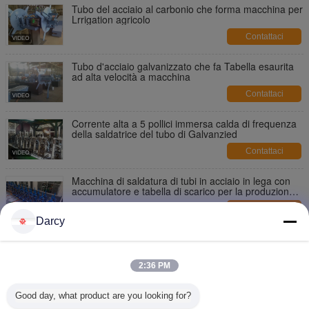
Tubo del acciaio al carbonio che forma macchina per
Lrrigation agricolo
Contattaci
Tubo d'acciaio galvanizzato che fa Tabella esaurita
ad alta velocità a macchina
Contattaci
Corrente alta a 5 pollici immersa calda di frequenza
della saldatrice del tubo di Galvanzied
Contattaci
Macchina di saldatura di tubi in acciaio in lega con
accumulatore e tabella di scarico per la produzione
continua di tubi industriali
Contattaci
Darcy
Idro macchina di prova di 3 grande dell'acciaio
inossidabile di pollice laminatoi per tubi
2:36 PM
Contattaci
Tubo dell'acciaio rapido che fa macchina per
Good day, what product are you looking for?
sicurezza del tubo della costruzione