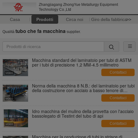
Zhangjiagang ZhongYue Metallurgy Equipment
Technology Co.,Ltd
Casa
Prodotti
Circa noi
Giro della fabbrica
>>
tubo che fa macchina
Qualità
supplier.
Macchina standard del laminatoio per tubi di ASTM
per i tubi di precisione 1,2 MM-4.5 millimetro
Contattaci
Norma della macchina 8 N.B.: del laminatoio per tubi
della costruzione con acciaio a basso tenore di
carbonio
Contattaci
Idro macchina del mulino della provetta con l'acciaio
bassolegato di Testint del tubo di api
Contattaci
Macchina per la produzione di tubi in strisce di