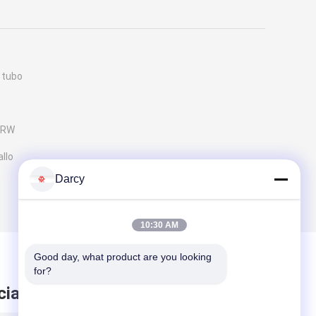
 tubo
 ERW
llo
Darcy
10:30 AM
Good day, what product are you looking 
for?
ciare messaggio