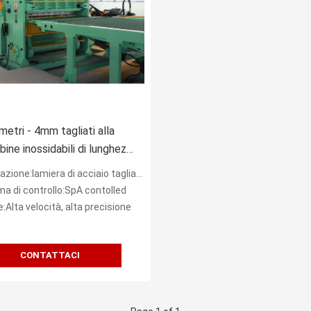
imetri - 4mm tagliati alla
bine inossidabili di lunghezza
sore pesante della macchina
one:lamiera di acciaio tagliata alla lunghezza
a di controllo:SpA contolled
:Alta velocità, alta precisione
CONTATTACI