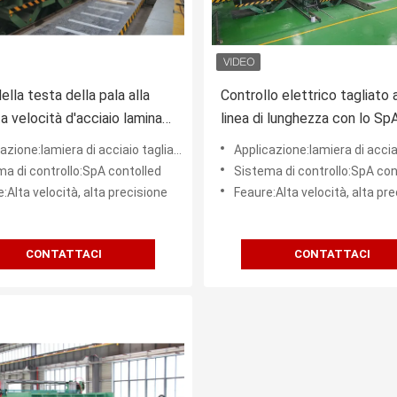
ella testa della pala alla
Controllo elettrico tagliato a
ta velocità d'acciaio laminata
linea di lunghezza con lo Sp
o macchina di lunghezza
Contolled 28 tonnellate
one:lamiera di acciaio tagliata alla lunghezza
Applicazione:lamiera di acciaio tagliata al
a di controllo:SpA contolled
Sistema di controllo:SpA con
:Alta velocità, alta precisione
Feaure:Alta velocità, alta pr
CONTATTACI
CONTATTACI