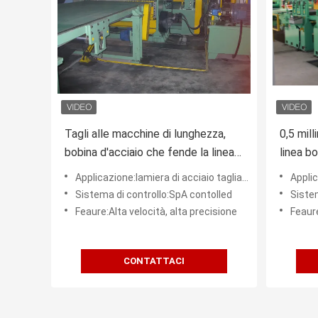
Tagli alle macchine di lunghezza,
0,5 mill
bobina d'acciaio che fende la linea
linea bo
per costruzione
di spes
Applicazione:lamiera di acciaio tagliata alla lunghezza
Applicazi
Sistema di controllo:SpA contolled
Sistem
Feaure:Alta velocità, alta precisione
Feaure
CONTATTACI