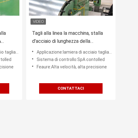
lla
Tagli alla linea la macchina, stalla
A
d'acciaio di lunghezza della
tagliatrice della bobina di
la lunghezza
Applicazione:lamiera di acciaio tagliata alla lunghezza
Galvanzied
tolled
Sistema di controllo:SpA contolled
ecisione
Feaure:Alta velocità, alta precisione
CONTATTACI