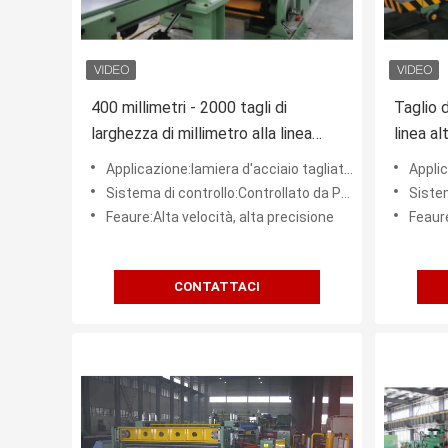
400 millimetri - 2000 tagli di
Taglio d
larghezza di millimetro alla linea
linea al
macchina di lunghezza con
a fredd
Applicazione:lamiera d'acciaio tagliata a misura
Applicazi
controllo idraulico
Sistema di controllo:Controllato da PLC
Sistem
Feaure:Alta velocità, alta precisione
Feaure
CONTATTACI