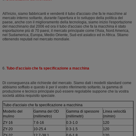
All'inizio, siamo fabbricanti e vendenti il tubo d'acciaio che fa le macchine al
mercato interno soltanto, durante l'apertura e lo sviluppo della politica del
paese, anche con il miglioramento della tecnologia, siamo inizio l'esportazione
del macchinario dal 2006 ed ora il tubo d'acciaio che fa la macchina è stato
esportazione più di 70 paesi, il mercato principale come l'Asia, Nord America,
nel Sudamerica, Europa, Medio Oriente, Sud-est asiatico ed in Africa. Stiamo
ottenendo reputati nel mercato mondiale.
6.
Tubo d'acciaio che fa specificazione a macchina
Di conseguenza alle richieste del mercato. Siamo dati i modelli standard come
abbiamo soffiato e questo è per il vostro riferimento soltanto, la gamma di
produzione e tecnico principale può essere regolabile suppone che la vostra
società abbia requisito speciale.
Tubo d'acciaio che fa specificazione a macchina
Modello del
Gamma del OD
Gamma di spessore
Linea velocità
mulino
(millimetro)
(millimetri)
(m/min)
ZY-16
7.6-16
0.3-1.0
120
ZY-20
10-25.4
0.3-1.5
120
ZY-32
12.7-38.1
0.6-1.8
120