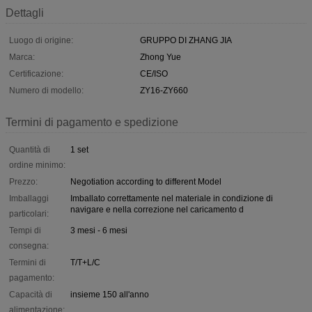
Dettagli
Luogo di origine:
GRUPPO DI ZHANG JIA
Marca:
Zhong Yue
Certificazione:
CE/ISO
Numero di modello:
ZY16-ZY660
Termini di pagamento e spedizione
Quantità di
1 set
ordine minimo:
Prezzo:
Negotiation according to different Model
Imballaggi
Imballato correttamente nel materiale in condizione di
navigare e nella correzione nel caricamento d
particolari:
Tempi di
3 mesi - 6 mesi
consegna:
Termini di
T/T+L/C
pagamento:
Capacità di
insieme 150 all'anno
alimentazione: