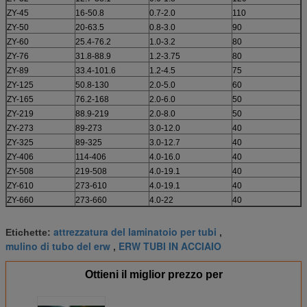
ZY-45
16-50.8
0.7-2.0
110
ZY-50
20-63.5
0.8-3.0
90
ZY-60
25.4-76.2
1.0-3.2
80
ZY-76
31.8-88.9
1.2-3.75
80
ZY-89
33.4-101.6
1.2-4.5
75
ZY-125
50.8-130
2.0-5.0
60
ZY-165
76.2-168
2.0-6.0
50
ZY-219
88.9-219
2.0-8.0
50
ZY-273
89-273
3.0-12.0
40
ZY-325
89-325
3.0-12.7
40
ZY-406
114-406
4.0-16.0
40
ZY-508
219-508
4.0-19.1
40
ZY-610
273-610
4.0-19.1
40
ZY-660
273-660
4.0-22
40
attrezzatura del laminatoio per tubi
Etichette:
,
mulino di tubo del erw
ERW TUBI IN ACCIAIO
,
Ottieni il miglior prezzo per