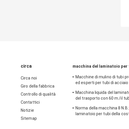
circa
macchina del laminatoio per 
Macchine di mulino di tubi pr
Circa noi
ed esperti per tubi di acciaio
Giro della fabbrica
tubi galvanizzati tubi pre-ga
Macchina liquida del laminato
Controllo di qualità
del trasporto con 60 m./il tu
Contattici
acqua minima
Norma della macchina 8 N.B.:
Notizie
laminatoio per tubi della co
Sitemap
acciaio a basso tenore di ca