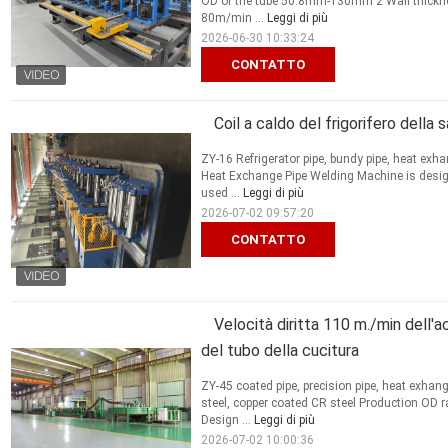
OD of the tube 50.8mm-130mm 2 Wall thick
80m/min ...
Leggi di più
2026-06-30 10:33:24
CONTATTO
Coil a caldo del frigorifero della
ZY-16 Refrigerator pipe, bundy pipe, heat ex
Heat Exchange Pipe Welding Machine is desig
used ...
Leggi di più
2026-07-02 09:57:20
CONTATTO
Velocità diritta 110 m./min dell'a
del tubo della cucitura
ZY-45 coated pipe, precision pipe, heat exhan
steel, copper coated CR steel Production OD
Design ...
Leggi di più
2026-07-02 10:00:36