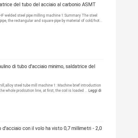
atrice del tubo del acciaio al carbonio ASMT
 HF welded steel pipe milling machine 1:Summary The steel
pipe, the rectangular and square pipe by material of cold/hot...
lino di tubo d'acciaio minimo, saldatrice del
ill,alloy steel tube mill machine 1: Machine brief introduction
 whole prodcution line, at first, the coil is loaded ...
Leggi di
'acciaio con il volo ha visto 0,7 millimetri - 2,0