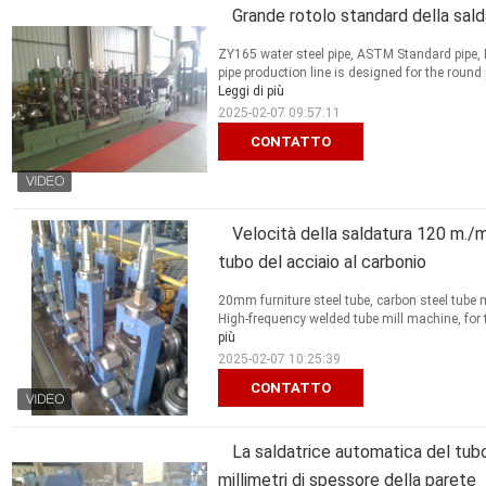
Grande rotolo standard della sald
ZY165 water steel pipe, ASTM Standard pipe,
pipe production line is designed for the round 
Leggi di più
2025-02-07 09:57:11
CONTATTO
Velocità della saldatura 120 m./mu
tubo del acciaio al carbonio
20mm furniture steel tube, carbon steel tube m
High-frequency welded tube mill machine, for the
più
2025-02-07 10:25:39
CONTATTO
La saldatrice automatica del tubo d
millimetri di spessore della parete