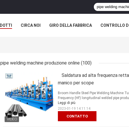
DOTTI
CIRCA NOI
GIRO DELLA FABBRICA
CONTROLLO DI
A SOCIETÀ
pipe welding machine produzione online
(100)
Saldatura ad alta frequenza retta
manico per scope
Broom Handle Steel Pipe Welding Machine Tub
Frequency (HF) longitudinal welded pipe product
Leggi di più
2023-01-19 14:11:14
CONTATTO