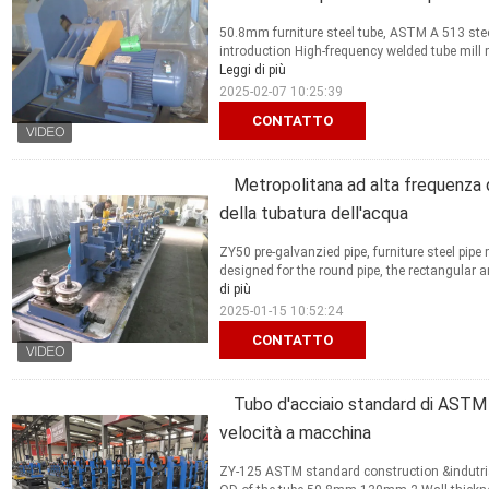
50.8mm furniture steel tube, ASTM A 513 steel
introduction High-frequency welded tube mill mac
Leggi di più
2025-02-07 10:25:39
CONTATTO
Metropolitana ad alta frequenza d
della tubatura dell'acqua
ZY50 pre-galvanzied pipe, furniture steel pip
designed for the round pipe, the rectangular an
di più
2025-01-15 10:52:24
CONTATTO
Tubo d'acciaio standard di ASTM 
velocità a macchina
ZY-125 ASTM standard construction &indutria