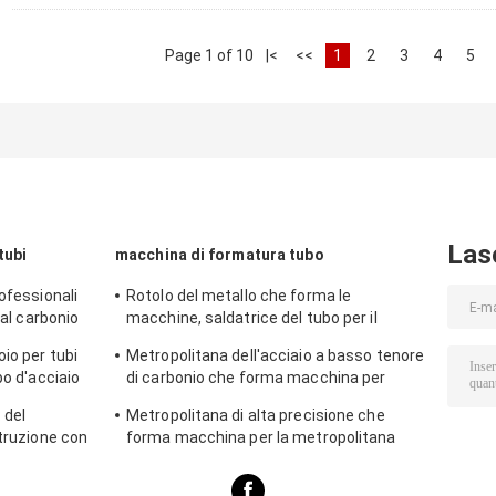
Page 1 of 10
|<
<<
1
2
3
4
5
Las
tubi
macchina di formatura tubo
ofessionali
Rotolo del metallo che forma le
 al carbonio
macchine, saldatrice del tubo per il
lvanizzati
trasporto del gas
io per tubi
Metropolitana dell'acciaio a basso tenore
bo d'acciaio
di carbonio che forma macchina per
produzione industriale del tubo
 del
Metropolitana di alta precisione che
struzione con
forma macchina per la metropolitana
rbonio
dell'armatura regolabile