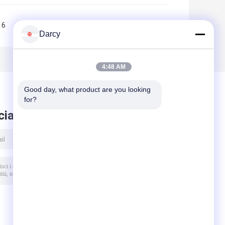
6
7
8
9
10
>>
>|
Darcy
4:48 AM
Good day, what product are you looking 
for?
ciare messaggio