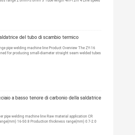
ness range 2.0mm-5.0mm 3 Tube length 4m-12m 4 Line speed
 saldatrice del tubo di scambio termico
hange pipe welding machine line Product Overview The ZY-16
ned for producing small-diameter straight seam welded tubes
cciaio a basso tenore di carbonio della saldatrice
ger pipe welding machine line Raw material application CR
 range(mm) 16-50.8 Production thickness range(mm) 0.7-2.0