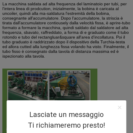
La macchina saldata ad alta frequenza del laminatoio per tubi, per
l'intera linea di prodcution, inizialmente, la bobina è caricata al
uncoiler, quindi alla ma-saldatura l'estremità della bobina,
consegnante all'accumulatore. Dopo l'accumulatore, la striscia è
tirata dall'accumulatore contiousely dalla velocità fissa, è aprire-tubo
formato a formare la macchina, quindi saldato dal saldatore ad alta
frequenza, sbavato, raffreddato, a forma di e graduato come il tubo
rotondo e tubo del rectangluar&square all'area d'incollatura. Poi il
tubo graduato è raddrizzato dopo il dispositivo della Turchia-testa
ed allora cutted alla lunghezza fissa volando ha visto. Finalmente, il
tubo fisso è consegnato dalla tavola di distanza massima ed è
ispezionato alla tavola.
Lasciate un messaggio
Ti richiameremo presto!