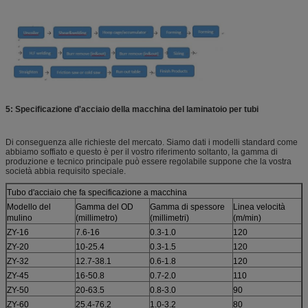
5: Specificazione d'acciaio della macchina del laminatoio per tubi
Di conseguenza alle richieste del mercato. Siamo dati i modelli standard come
abbiamo soffiato e questo è per il vostro riferimento soltanto, la gamma di
produzione e tecnico principale può essere regolabile suppone che la vostra
società abbia requisito speciale.
Tubo d'acciaio che fa specificazione a macchina
Modello del
Gamma del OD
Gamma di spessore
Linea velocità
mulino
(millimetro)
(millimetri)
(m/min)
ZY-16
7.6-16
0.3-1.0
120
ZY-20
10-25.4
0.3-1.5
120
ZY-32
12.7-38.1
0.6-1.8
120
ZY-45
16-50.8
0.7-2.0
110
ZY-50
20-63.5
0.8-3.0
90
ZY-60
25.4-76.2
1.0-3.2
80