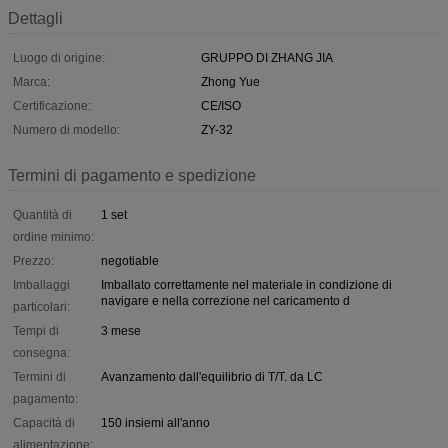
Dettagli
Luogo di origine:
GRUPPO DI ZHANG JIA
Marca:
Zhong Yue
Certificazione:
CE/ISO
Numero di modello:
ZY-32
Termini di pagamento e spedizione
Quantità di
1 set
ordine minimo:
Prezzo:
negotiable
Imballaggi
Imballato correttamente nel materiale in condizione di
navigare e nella correzione nel caricamento d
particolari:
Tempi di
3 mese
consegna:
Termini di
Avanzamento dall'equilibrio di T/T. da LC
pagamento:
Capacità di
150 insiemi all'anno
alimentazione: