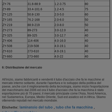
ZY-76
31.8-88.9
1.2-3.75
80
ZY-89
33.4-101.6
1.2-4.5
75
ZY-125
50.8-130
2.0-5.0
60
ZY-165
76.2-168
2.0-6.0
50
ZY-219
88.9-219
2.0-8.0
50
ZY-273
89-273
3.0-12.0
40
ZY-325
89-325
3.0-12.7
40
ZY-406
114-406
4.0-16.0
40
ZY-508
219-508
4.0-19.1
40
ZY-610
273-610
4.0-19.1
40
ZY-660
273-660
4.0-22
40
6: Distribuzione del mercato
All'inizio, siamo fabbricanti e vendenti il tubo d'acciaio che fa le macchine al
mercato interno soltanto, durante l'apertura e lo sviluppo della politica del
paese, anche con il miglioramento della tecnologia, siamo inizio l'esportazione
del macchinario dal 2006 ed ora il tubo d'acciaio che fa la macchina è stato
esportazione più di 70 paesi, il mercato principale come l'Asia, Nord America,
nel Sudamerica, Europa, Medio Oriente, Sud-est asiatico ed in Africa. Stiamo
ottenendo reputati nel mercato mondiale.
laminatoio del tubo
tubo che fa macchina
Etichette:
,
,