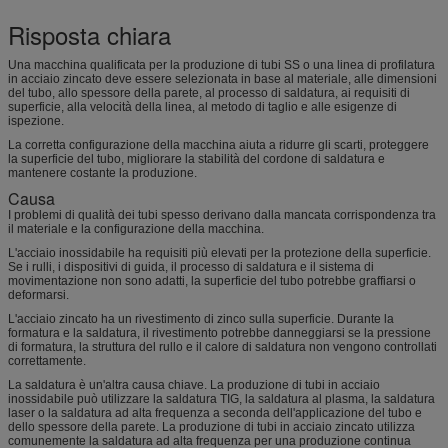
Risposta chiara
Una macchina qualificata per la produzione di tubi SS o una linea di profilatura
in acciaio zincato deve essere selezionata in base al materiale, alle dimensioni
del tubo, allo spessore della parete, al processo di saldatura, ai requisiti di
superficie, alla velocità della linea, al metodo di taglio e alle esigenze di
ispezione.
La corretta configurazione della macchina aiuta a ridurre gli scarti, proteggere
la superficie del tubo, migliorare la stabilità del cordone di saldatura e
mantenere costante la produzione.
Causa
I problemi di qualità dei tubi spesso derivano dalla mancata corrispondenza tra
il materiale e la configurazione della macchina.
L'acciaio inossidabile ha requisiti più elevati per la protezione della superficie.
Se i rulli, i dispositivi di guida, il processo di saldatura e il sistema di
movimentazione non sono adatti, la superficie del tubo potrebbe graffiarsi o
deformarsi.
L'acciaio zincato ha un rivestimento di zinco sulla superficie. Durante la
formatura e la saldatura, il rivestimento potrebbe danneggiarsi se la pressione
di formatura, la struttura del rullo e il calore di saldatura non vengono controllati
correttamente.
La saldatura è un'altra causa chiave. La produzione di tubi in acciaio
inossidabile può utilizzare la saldatura TIG, la saldatura al plasma, la saldatura
laser o la saldatura ad alta frequenza a seconda dell'applicazione del tubo e
dello spessore della parete. La produzione di tubi in acciaio zincato utilizza
comunemente la saldatura ad alta frequenza per una produzione continua