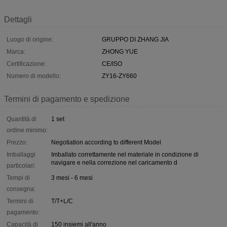
Dettagli
Luogo di origine:
GRUPPO DI ZHANG JIA
Marca:
ZHONG YUE
Certificazione:
CE/ISO
Numero di modello:
ZY16-ZY660
Termini di pagamento e spedizione
Quantità di
1 set
ordine minimo:
Prezzo:
Negotiation according to different Model
Imballaggi
Imballato correttamente nel materiale in condizione di
navigare e nella correzione nel caricamento d
particolari:
Tempi di
3 mesi - 6 mesi
consegna:
Termini di
T/T+L/C
pagamento:
Capacità di
150 insiemi all'anno