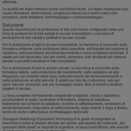
efficiente.
La qualità del taglio influisce anche sull'utilizzo finale. Un taglio inadeguato può
creare sbavature, deformazioni, lunghezza imprecisa e lavoro extra nella
lucidatura, nella filettatura, nell'imballaggio o nell'assemblaggio.
Soluzione
Questa macchina per la produzione di tubi può essere configurata come una
linea di produzione di tubi saldati in acciaio inossidabile o una linea di
produzione di tubi saldati e profilati in acciaio zincato.
Per la produzione di tubi in acciaio inossidabile, la macchina si concentra sulla
formatura uniforme, sulla protezione della superficie, sull'aspetto del cordone di
saldatura, sulla precisione del dimensionamento e sulla lucidatura opzionale. È
adatto per tubi decorativi, tubi per mobili, corrimano, tubi strutturali per impianti
sanitari e prodotti industriali in tubi inossidabili.
Per la produzione di tubi in acciaio zincato, la macchina si concentra sulla
formatura stabile, sulla protezione del rivestimento, sulla saldatura ad alta
frequenza, sul controllo delle bave, sulla precisione del dimensionamento e
sulla produzione ad alta velocità. È adatto per tubi da costruzione, tubi per
serre, tubi per recinzioni, tubi per montaggio solare, telai di mobili e strutture
leggere in acciaio.
La linea completa normalmente comprende svolgitore, cesoia e saldatrice,
accumulatore di nastri, laminatoio di formatura, sistema di saldatura,
trattamento del cordone di saldatura, sezione di raffreddamento, laminatoio di
dimensionamento, dispositivo di raddrizzamento, sega volante o sega a freddo,
tavolo di uscita e attrezzatura di imballaggio opzionale.
Zhongyue Metallurgy Equipment Technology è in grado di progettare la
macchina in base ai disegni dei tubi del cliente, alla qualità del materiale, allo
spessore delle pareti, ai requisiti di superficie, al layout dell'officina, alla velocità