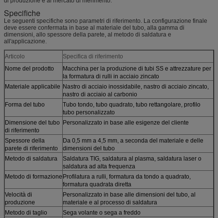
di produzione e al mercato di riferimento.
Specifiche
Le seguenti specifiche sono parametri di riferimento. La configurazione finale
deve essere confermata in base al materiale del tubo, alla gamma di
dimensioni, allo spessore della parete, al metodo di saldatura e
all'applicazione.
Articolo
Specifica di riferimento
Nome del prodotto
Macchina per la produzione di tubi SS e attrezzature per
la formatura di rulli in acciaio zincato
Materiale applicabile
Nastro di acciaio inossidabile, nastro di acciaio zincato,
nastro di acciaio al carbonio
Forma del tubo
Tubo tondo, tubo quadrato, tubo rettangolare, profilo
tubo personalizzato
Dimensione del tubo
Personalizzato in base alle esigenze del cliente
di riferimento
Spessore della
Da 0,5 mm a 4,5 mm, a seconda del materiale e delle
parete di riferimento
dimensioni del tubo
Metodo di saldatura
Saldatura TIG, saldatura al plasma, saldatura laser o
saldatura ad alta frequenza
Metodo di formazione
Profilatura a rulli, formatura da tondo a quadrato,
formatura quadrata diretta
Velocità di
Personalizzato in base alle dimensioni del tubo, al
produzione
materiale e al processo di saldatura
Metodo di taglio
Sega volante o sega a freddo