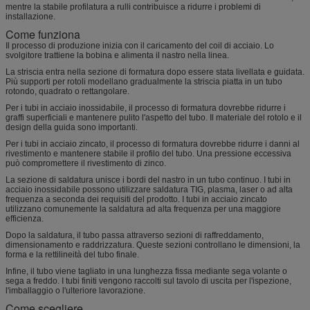
mentre la stabile profilatura a rulli contribuisce a ridurre i problemi di
installazione.
Come funziona
Il processo di produzione inizia con il caricamento del coil di acciaio. Lo
svolgitore trattiene la bobina e alimenta il nastro nella linea.
La striscia entra nella sezione di formatura dopo essere stata livellata e guidata.
Più supporti per rotoli modellano gradualmente la striscia piatta in un tubo
rotondo, quadrato o rettangolare.
Per i tubi in acciaio inossidabile, il processo di formatura dovrebbe ridurre i
graffi superficiali e mantenere pulito l'aspetto del tubo. Il materiale del rotolo e il
design della guida sono importanti.
Per i tubi in acciaio zincato, il processo di formatura dovrebbe ridurre i danni al
rivestimento e mantenere stabile il profilo del tubo. Una pressione eccessiva
può compromettere il rivestimento di zinco.
La sezione di saldatura unisce i bordi del nastro in un tubo continuo. I tubi in
acciaio inossidabile possono utilizzare saldatura TIG, plasma, laser o ad alta
frequenza a seconda dei requisiti del prodotto. I tubi in acciaio zincato
utilizzano comunemente la saldatura ad alta frequenza per una maggiore
efficienza.
Dopo la saldatura, il tubo passa attraverso sezioni di raffreddamento,
dimensionamento e raddrizzatura. Queste sezioni controllano le dimensioni, la
forma e la rettilineità del tubo finale.
Infine, il tubo viene tagliato in una lunghezza fissa mediante sega volante o
sega a freddo. I tubi finiti vengono raccolti sul tavolo di uscita per l'ispezione,
l'imballaggio o l'ulteriore lavorazione.
Come scegliere