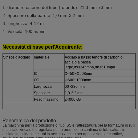
1. diametro esterno del tubo (rotondo): 21,3 mm-73 mm
2. Spessore della parete: 1,0 mm-3,2 mm
3. lunghezza: 4-12 m
4. Velocità: 100 m/min
Necessità di base per
l'Acquirente:
Strisce d'acciaio
materiale
Acciaio a basso tenore di carbonio,
acciaio a bassa
lega:,σs≤345mpa,σb≤610mpa
ID
Φ450~Φ508mm
OD
Φ600~1000mm
Larghezza
60~230 mm
Spessore
1,0-3,2 mm
Peso.massimo
≤4000KG
Panoramica del prodotto
La macchina per la produzione di tubi SS e l'attrezzatura per la formatura di rulli
in acciaio zincato è progettata per la produzione continua di tubi saldati in
acciaio inossidabile e tubi in acciaio zincato per applicazioni decorative,