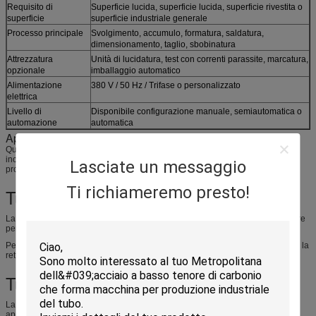
Requisito di
Superficie lucida, superficie lucida, superficie rivestita o
superficie
superficie industriale generale
Processo principale
Svolgimento, accumulo, formatura, saldatura,
dimensionamento, taglio, sbobinatura
Attrezzatura
Unità di lucidatura, test con correnti parassite, marcatura,
opzionale
imballaggio automatico
Alimentazione
380 V / 50 Hz / Trifase o personalizzato
elettrica
Livello di
Disponibile configurazione manuale, semiautomatica o
automazione
automatica
Applicazione
Questa macchina è adatta ai produttori che producono tubi in acciaio
inossidabile, tubi in acciaio zincato, tubi saldati in acciaio al carbonio e tubi
Lasciate un messaggio
profilati a rullo per diversi settori.
Ti richiameremo presto!
Tubi decorativi in ​​acciaio inossidabile
La macchina può produrre tubi in acciaio inossidabile per corrimano, ringhiere
per scale, telai di porte, mobili, espositori e decorazioni commerciali.
Per questi prodotti, la finitura superficiale, l'aspetto del cordone di saldatura e la
rettilineità del tubo sono molto importanti.
Tubi industriali in acciaio inossidabile
La linea può essere configurata per tubi in acciaio inossidabile utilizzati in
apparecchiature industriali, telai di macchinari, strutture di supporto e