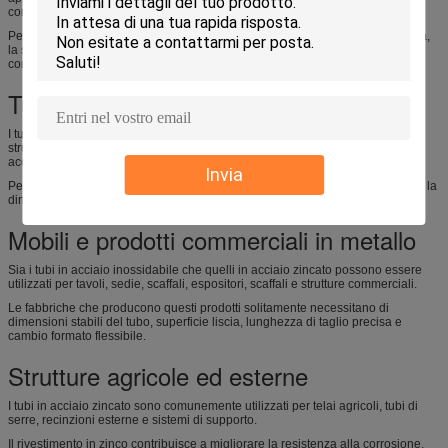
componenti resistenti alla corrosione.
Per queste applicazioni, la qualità del materiale, la precisione della formatura,
la stabilità del cordone di saldatura e i requisiti di ispezione devono essere
confermati prima della selezione della macchina.
Tubi da costruzione in acciaio zincato
I tubi in acciaio zincato sono ampiamente utilizzati in impalcature, recinzioni,
strutture di serre, guardrail, sistemi di montaggio solare e strutture leggere in
acciaio.
Invia
Per queste applicazioni, la macchina deve controllare i danni al rivestimento, la
dimensione del tubo, la qualità del taglio e l'efficienza produttiva.
Mobili e prodotti commerciali in metallo
Sia i tubi in acciaio inossidabile che quelli in acciaio zincato possono essere
utilizzati per tavoli, sedie, scaffali, espositori, scaffali e strutture commerciali.
Le fabbriche che producono questi prodotti solitamente necessitano di
dimensioni stabili del tubo, superficie liscia, lunghezza di taglio precisa e
cambio formato flessibile.
Strutture agricole ed esterne
I tubi in acciaio zincato sono comunemente utilizzati per telai agricoli, tubi di
serre, recinzioni esterne e sistemi di supporto.
Il rivestimento in zinco contribuisce a migliorare la resistenza alla corrosione,