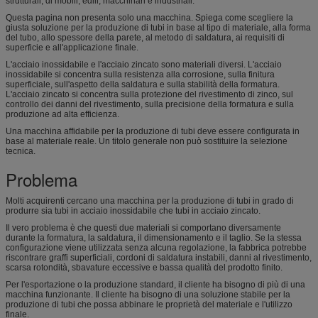
strutturali, di mobili, edili, macchinari e industriali.
Questa pagina non presenta solo una macchina. Spiega come scegliere la
giusta soluzione per la produzione di tubi in base al tipo di materiale, alla forma
del tubo, allo spessore della parete, al metodo di saldatura, ai requisiti di
superficie e all'applicazione finale.
L'acciaio inossidabile e l'acciaio zincato sono materiali diversi. L'acciaio
inossidabile si concentra sulla resistenza alla corrosione, sulla finitura
superficiale, sull'aspetto della saldatura e sulla stabilità della formatura.
L'acciaio zincato si concentra sulla protezione del rivestimento di zinco, sul
controllo dei danni del rivestimento, sulla precisione della formatura e sulla
produzione ad alta efficienza.
Una macchina affidabile per la produzione di tubi deve essere configurata in
base al materiale reale. Un titolo generale non può sostituire la selezione
tecnica.
Problema
Molti acquirenti cercano una macchina per la produzione di tubi in grado di
produrre sia tubi in acciaio inossidabile che tubi in acciaio zincato.
Il vero problema è che questi due materiali si comportano diversamente
durante la formatura, la saldatura, il dimensionamento e il taglio. Se la stessa
configurazione viene utilizzata senza alcuna regolazione, la fabbrica potrebbe
riscontrare graffi superficiali, cordoni di saldatura instabili, danni al rivestimento,
scarsa rotondità, sbavature eccessive e bassa qualità del prodotto finito.
Per l'esportazione o la produzione standard, il cliente ha bisogno di più di una
macchina funzionante. Il cliente ha bisogno di una soluzione stabile per la
produzione di tubi che possa abbinare le proprietà del materiale e l'utilizzo
finale.