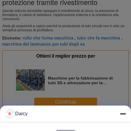
protezione tramite rivestimento
Questo articolo dovrebbe spiegare il rivestimento di zinco, la pressione di
formatura, il calore di saldatura, l'applicazione esterna e la resistenza alla
corrosione.
Aiuta gli acquirenti a capire perché la produzione di tubi zincati non è solo un
semplice processo di profilatura.
rullo che forma macchina
tubo che fa macchina
Etichette:
,
,
macchina del laminatoio per tubi degli ss
Ottieni il miglior prezzo per
Macchine per la fabbricazione di
tubi SS e attrezzature per la
formazione di rotoli di acciaio
galvanizzato per la produzione di
tubi saldatissimi
Continua
Darcy
Macchina di formatura tubo
Più